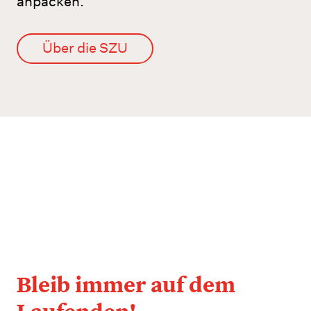
anpacken.
Über die SZU
Link
Benefits
Bleib immer auf dem